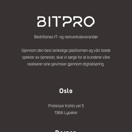
d
e
r
*
Bedriftenes IT- og nettverksleverandør
Gjennom den best tenkelige plattformen og vårt brede
spekter av tjenester, skal vi sørge for at kundene våre
realiserer sine gevinster gjennom digitalisering.
Oslo
Professor Kohts vei 5
1366 Lysaker