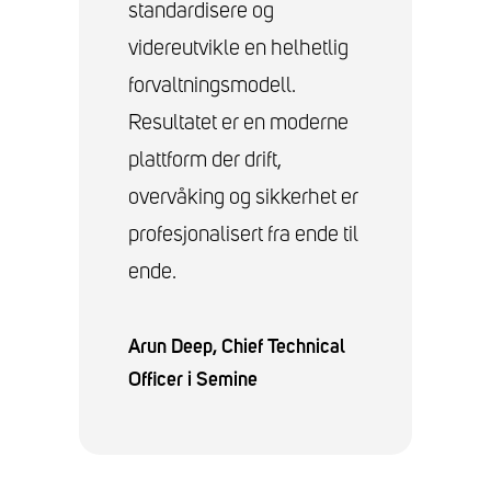
standardisere og
Bi
videreutvikle en helhetlig
by
forvaltningsmodell.
lø
Resultatet er en moderne
dr
plattform der drift,
hø
overvåking og sikkerhet er
profesjonalisert fra ende til
Mu
B
ende.
Arun Deep, Chief Technical
Officer i Semine