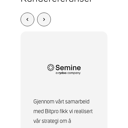
Gjennom vårt samarbeid
På
med Bitpro fikk vi realisert
st
i
vår strategi om å
ne