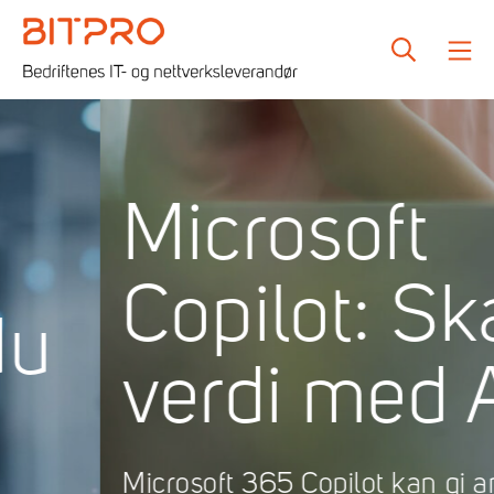
Skip
to
SEARCH
M
content
Bitpro
Microsoft
Copilot: Skap
verdi med AI
Microsoft 365 Copilot kan gi ansatte