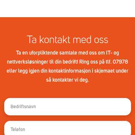
Ta kontakt med oss
Ta en uforpliktende samtale med oss om IT- og
nettverksløsninger til din bedrift! Ring oss på tlf. 07978
eller legg igjen din kontaktinformasjon i skjemaet under
så kontakter vi deg.
B
e
d
r
T
i
e
f
l