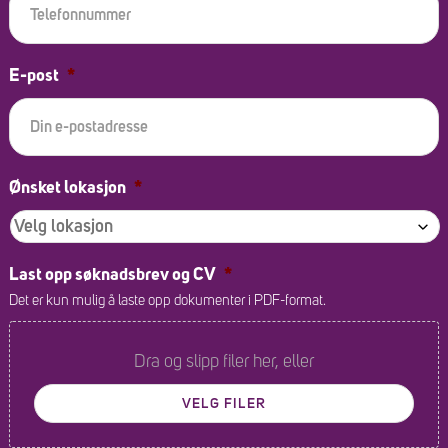
E-post
*
Ønsket lokasjon
*
Last opp søknadsbrev og CV
*
Det er kun mulig å laste opp dokumenter i PDF-format.
Dra og slipp filer her, eller
VELG FILER