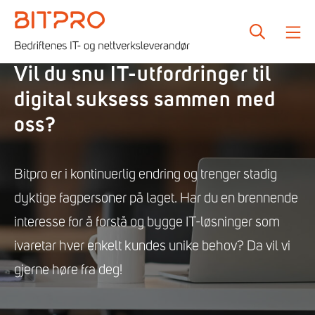
Skip
to
SEARCH
M
content
Bitpro
Vil du snu IT-utfordringer til
digital suksess sammen med
oss?
Bitpro er i kontinuerlig endring og trenger stadig
dyktige fagpersoner på laget. Har du en brennende
interesse for å forstå og bygge IT-løsninger som
ivaretar hver enkelt kundes unike behov? Da vil vi
gjerne høre fra deg!