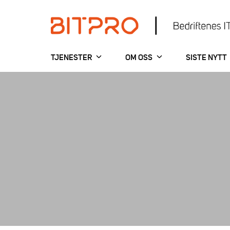
Skip
to
content
Bitpro
TJENESTER
OM OSS
SISTE NYTT