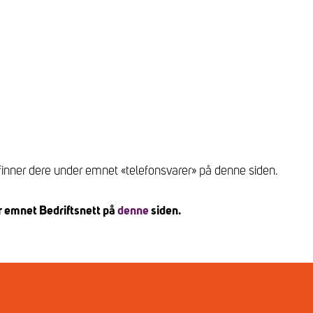
e finner dere under emnet «telefonsvarer» på denne siden.
r emnet Bedriftsnett på
denne
siden.