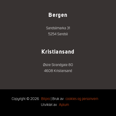
Bergen
Sandslimarka 31
5254 Sandsli
Kristiansand
Østre Strandgate 80
4608 Kristiansand
Copyright © 2026
Bitpro
| Bruk av
cookies og personvern
Utviklet av
Aptum