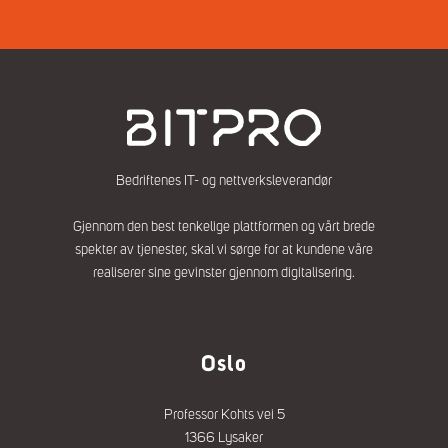
j
r
e
l
d
e
r
*
Bedriftenes IT- og nettverksleverandør
Gjennom den best tenkelige plattformen og vårt brede
spekter av tjenester, skal vi sørge for at kundene våre
realiserer sine gevinster gjennom digitalisering.
Oslo
Professor Kohts vei 5
1366 Lysaker