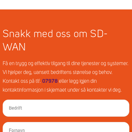
Snakk med oss om SD-
WAN
Få en trygg og effektiv tilgang til dine tjenester og systemer.
Vi hjelper deg, uansett bedriftens størrelse og behov.
Kontakt oss på tlf.
07978
eller legg igjen din
kontaktinformasjon i skjemaet under så kontakter vi deg.
B
e
d
r
K
F
i
o