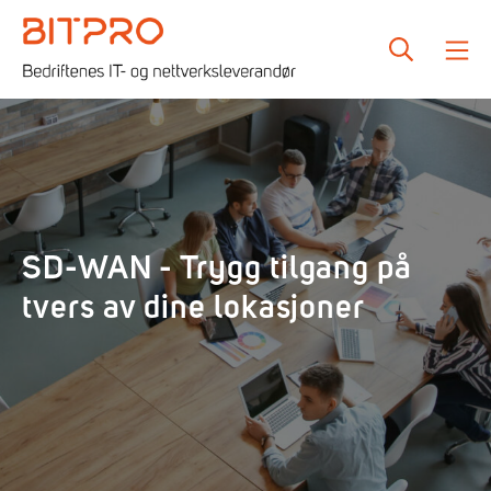
Skip
to
SEARCH
M
content
Bitpro
SD-WAN - Trygg tilgang på
tvers av dine lokasjoner